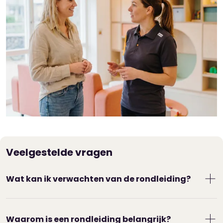
Veelgestelde vragen
Wat kan ik verwachten van de rondleiding?
De locatiemanager leidt je rond. Je krijgt de
groepen te zien waar je kind gaat spelen. Ook
Waarom is een rondleiding belangrijk?