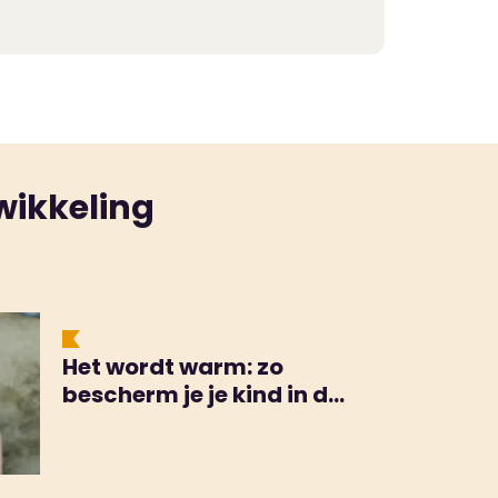
or een intakegesprek. En daarna kan
wikkeling
Het wordt warm: zo
bescherm je je kind in de
zon