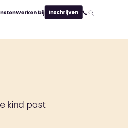
Inschrijven
ensten
Werken bij
e kind past