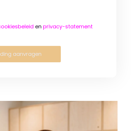
cookiesbeleid
en
privacy-statement
iding aanvragen