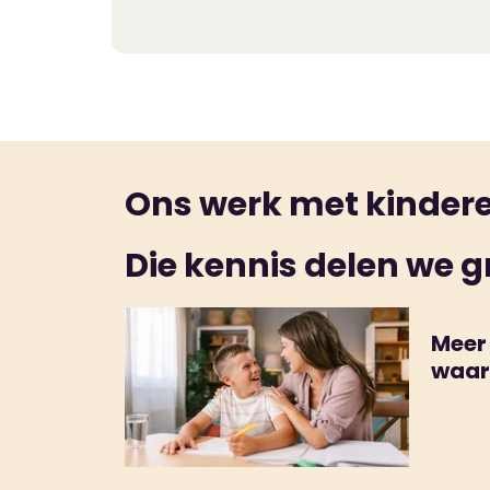
je bezoek overtuigd dat de locatie bij is 
je kind
rustig wennen
. Zeker op het kinde
Ons werk met kinderen
Die kennis delen we g
Meer
waar
comp