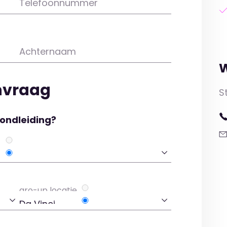
Telefoonnummer
Achternaam
W
nvraag
S
rondleiding?