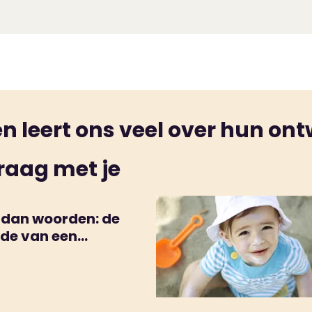
past?
Schrijf je dan hier in
. Daarna kom je weer langs vo
rdagverblijf is dat wennen heel belangrijk.
 leert ons veel over hun ont
raag met je
 dan woorden: de
de van een
liment