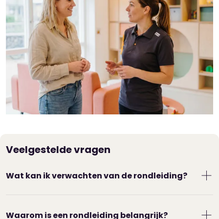
Veelgestelde vragen
Wat kan ik verwachten van de rondleiding?
De locatiemanager leidt je rond. Je krijgt de
groepen te zien waar je kind gaat spelen. Ook
Waarom is een rondleiding belangrijk?