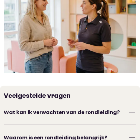
Veelgestelde vragen
Wat kan ik verwachten van de rondleiding?
De locatiemanager leidt je rond. Je krijgt de
groepen te zien waar je kind gaat spelen. Ook
Waarom is een rondleiding belangrijk?