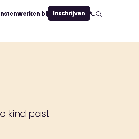
Inschrijven
ensten
Werken bij
e kind past