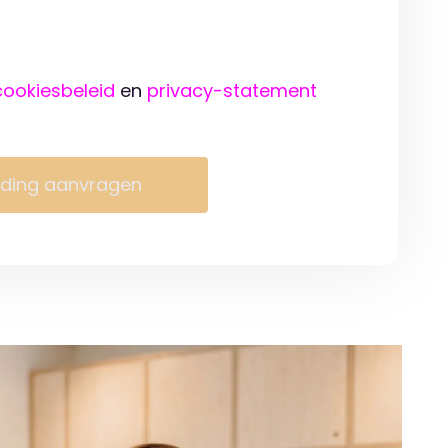
cookiesbeleid
en
privacy-statement
iding aanvragen