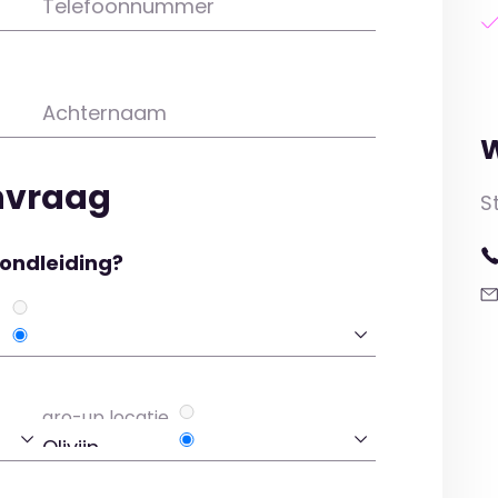
Telefoonnummer
Achternaam
W
nvraag
S
rondleiding?