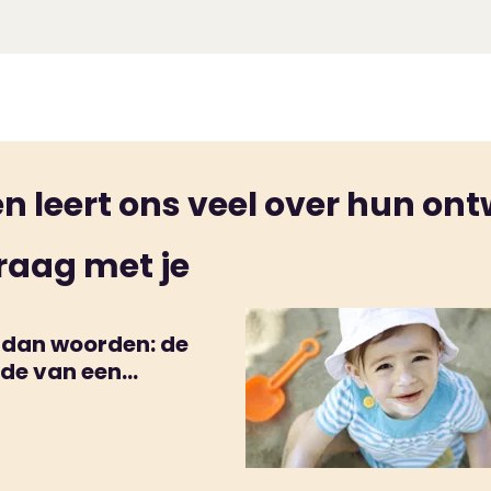
past?
Schrijf je dan hier in
. Daarna kom je weer langs vo
rdagverblijf is dat wennen heel belangrijk.
 leert ons veel over hun ont
raag met je
 dan woorden: de
de van een
liment