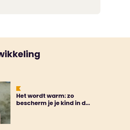
or een intakegesprek. En daarna kan
wikkeling
Het wordt warm: zo
bescherm je je kind in de
zon