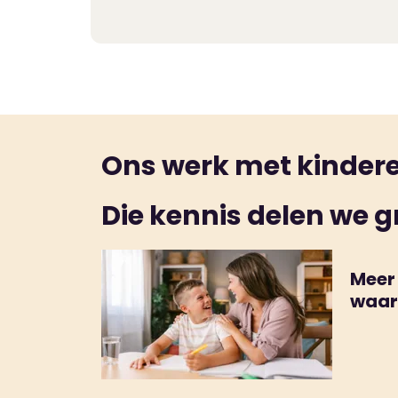
je bezoek overtuigd dat de locatie bij is 
je kind
rustig wennen
. Zeker op het kinde
Ons werk met kinderen
Die kennis delen we g
Meer
waar
comp