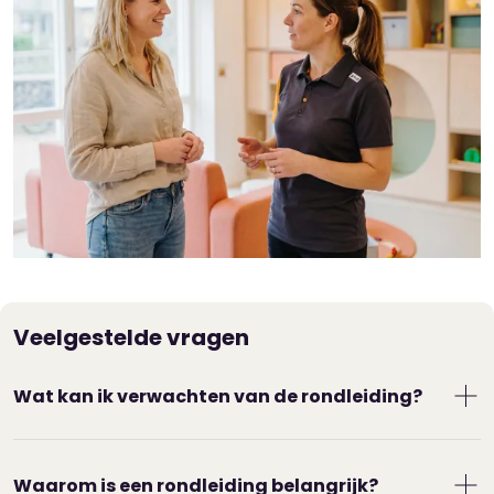
Veelgestelde vragen
Wat kan ik verwachten van de rondleiding?
De locatiemanager leidt je rond. Je krijgt de
groepen te zien waar je kind gaat spelen. Ook
Waarom is een rondleiding belangrijk?