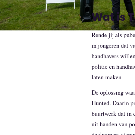
Wat is 
Rende jij als pub
in jongeren dat v
handhavers wille
politie en handha
laten maken.
De oplossing waa
Hunted. Daarin pr
buurtwerk dat in 
uit handen van po
deelnemers stempe