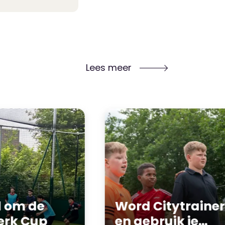
Lees meer
l om de
Word
Citytrainer
erk Cup
en gebruik je