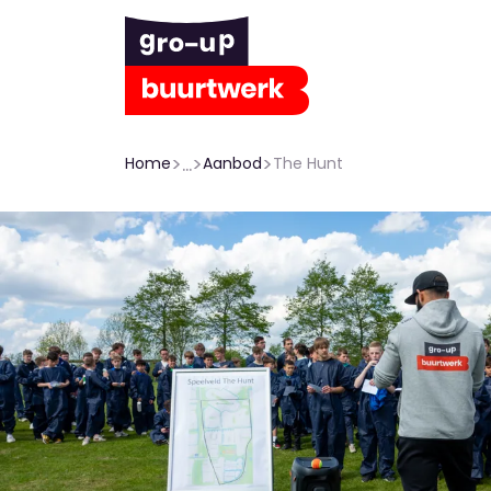
>
...
>
>
Home
Aanbod
The Hunt