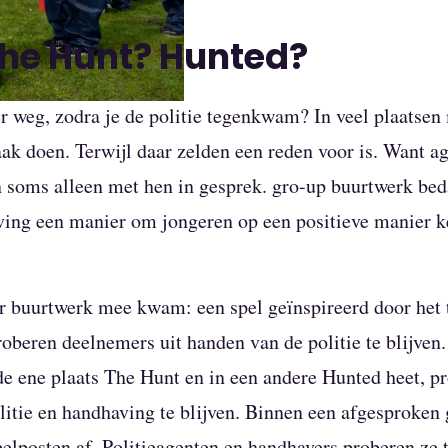
The Hunt? Hunted?
er weg, zodra je de politie tegenkwam? In veel plaatsen 
aak doen. Terwijl daar zelden een reden voor is. Want a
n soms alleen met hen in gesprek. gro-up buurtwerk be
ving een manier om jongeren op een positieve manier k
r buurtwerk mee kwam: een spel geïnspireerd door he
oberen deelnemers uit handen van de politie te blijven. 
de ene plaats The Hunt en in een andere Hunted heet, p
litie en handhaving te blijven. Binnen een afgesproken
lposten af. Politieagenten en handhavers proberen ze t