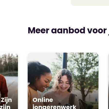
Meer aanbod voor
Zijn
Online
zijn
jongerenwerk