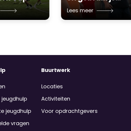
talent!
Lees meer
lp
Buurtwerk
en
Locaties
 jeugdhulp
Activiteiten
e jeugdhulp
Voor opdrachtgevers
elde vragen