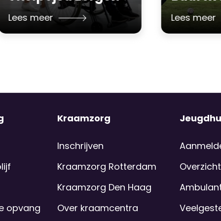
Lees meer
Lees meer
g
Kraamzorg
Jeugdhu
Inschrijven
Aanmeld
ijf
Kraamzorg Rotterdam
Overzicht
Kraamzorg Den Haag
Ambulant
se opvang
Over kraamcentra
Veelgest