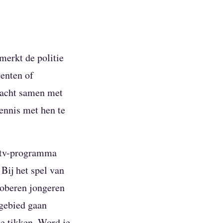
merkt de politie
genten of
dacht samen met
ennis met hen te
t tv-programma
Bij het spel van
roberen jongeren
 gebied gaan
e tikken. Word je