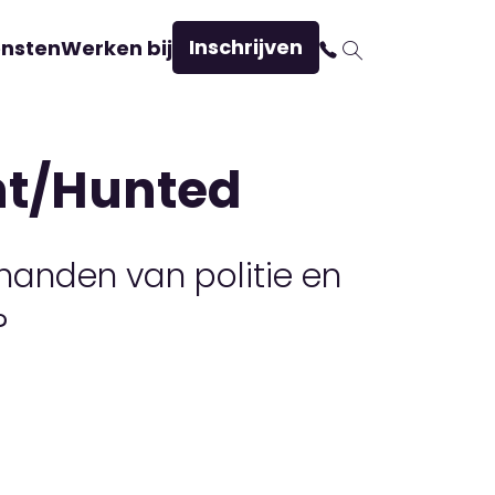
Inschrijven
ensten
Werken bij
nt/Hunted
t handen van politie en
?