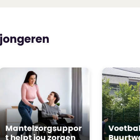
 jongeren
Mantelzorgsuppor
Voetba
t
helpt jou zorgen
Buurtw