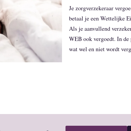
Je zorgverzekeraar vergoe
betaal je een Wettelijke 
Als je aanvullend verzeker
WEB ook vergoedt. In de p
wat wel en niet wordt ver
Verblijf je poliklinisch i
zonder medische noodzaak
totaal €45,60 per dag voor
€21,55 per dag voor de fac
verzekeraar niet. Lees voo
goed door om te zien wat h