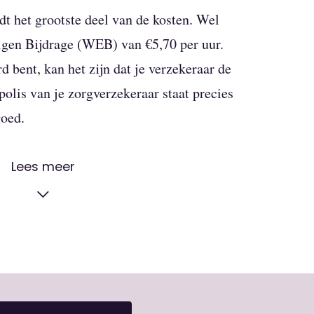
dt het grootste deel van de kosten. Wel
Eigen Bijdrage (WEB) van €5,70 per uur.
d bent, kan het zijn dat je verzekeraar de
olis van je zorgverzekeraar staat precies
goed.
n een ziekenhuis of geboortecentrum
Lees meer
? Dan betaal je in 2026 een WEB in
 jou en je kindje. Daarnaast betaal je
iliteiten en materialen. Dat vergoedt je
r de zekerheid altijd even je zorgpolis
et jou exact kost.