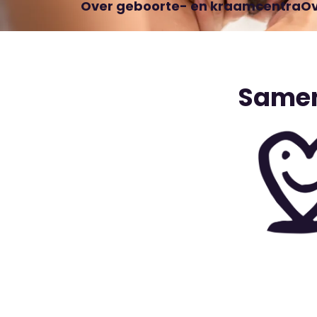
Over geboorte- en kraamcentra
Ov
Samen