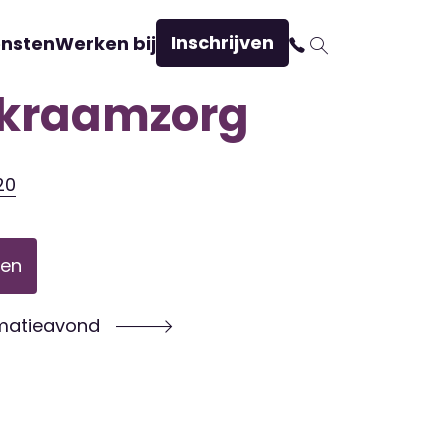
Inschrijven
ensten
Werken bij
kraamzorg
20
ven
rmatieavond