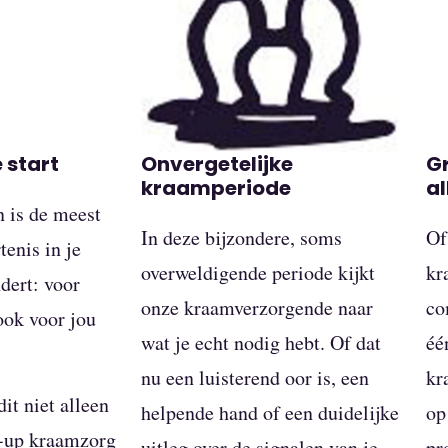
e start
Onvergetelijke
Gr
kraamperiode
al
n is de meest
In deze bijzondere, soms
Of
tenis in je
overweldigende periode kijkt
kr
dert: voor
onze kraamverzorgende naar
co
ook voor jou
wat je echt nodig hebt. Of dat
éé
nu een luisterend oor is, een
kr
it niet alleen
helpende hand of een duidelijke
op
o-up kraamzorg
uitleg over de signalen van je
pr