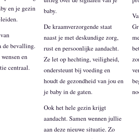
aby en je gezin
baby.
Va
eleiden.
De kraamverzorgende staat
Gr
 van
naast je met deskundige zorg,
me
a de bevalling.
rust en persoonlijke aandacht.
be
w wensen en
Ze let op hechting, veiligheid,
zo
tie centraal.
ondersteunt bij voeding en
ve
houdt de gezondheid van jou en
be
je baby in de gaten.
no
Ook het hele gezin krijgt
aandacht. Samen wennen jullie
aan deze nieuwe situatie. Zo