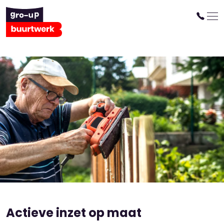
DemenTalent
Voor wie kampt met dementie,
ligt eenzaamheid en isolatie altijd
op de loer. Met DemenTalent wil
gro-up dat voorkomen.
Actieve inzet op maat