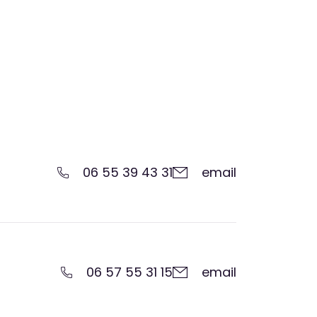
06 55 39 43 31
email
06 57 55 31 15
email