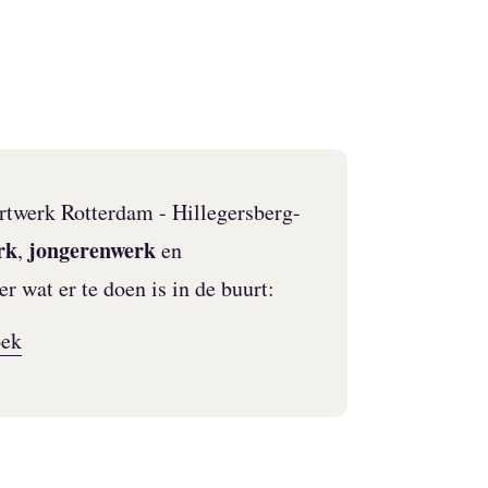
urtwerk Rotterdam - Hillegersberg-
rk
jongerenwerk
,
en
r wat er te doen is in de buurt:
oek