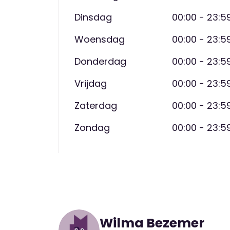
Dinsdag
Omleiding autoverkeer via A16, G.
00:00 - 23:5
Woensdag
00:00 - 23:5
Fase 2 – 23 t/m 29 maart
Donderdag
00:00 - 23:5
Werkzaamheden tussen Airportbaan
Vrijdag
00:00 - 23:5
Vliegveld, woningen en bedrijven bl
Zaterdag
00:00 - 23:5
Verkeersregelaars begeleiden het ve
Zondag
00:00 - 23:5
Woonwijk Landzicht blijft bereikba
Omleidingsroutes
Zie de kaart op de
pagina
voor details per
Heeft u vragen over de werkzaamheden? 
Wilma Bezemer