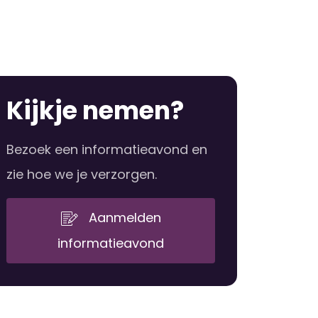
Kijkje nemen?
Bezoek een informatieavond en
zie hoe we je verzorgen.
Aanmelden
informatieavond