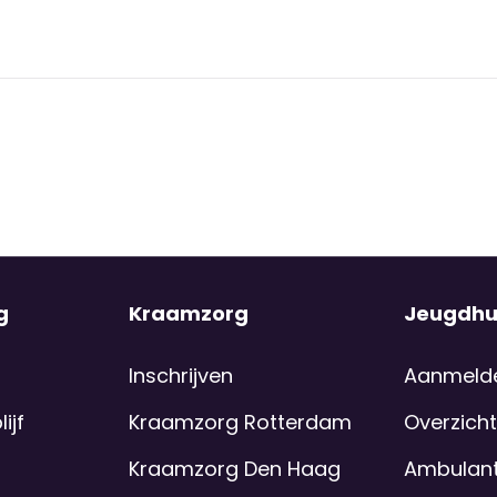
g
Kraamzorg
Jeugdhu
Inschrijven
Aanmeld
ijf
Kraamzorg Rotterdam
Overzicht
Kraamzorg Den Haag
Ambulant