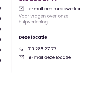
K. van Hogendorpweg en Fairoaksbaan
9
e-mail een medewerker
Voor vragen over onze
9
hulpverlening
9
 en Orlybaan
Deze locatie
9
ijven bereikbaar
010 286 27 77
9
rkeer
e-mail deze locatie
9
ar via de Orlybaan
 fase.
Neem dan contact op.