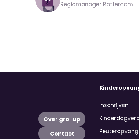
Regiomanager Rotterdam
vliegveldweg@deomgevingsverbinder.nl
010 - 3073063
Kinderopvan
Inschrijven
Kinderdagverbl
Over gro-up
Peuteropvang
Contact