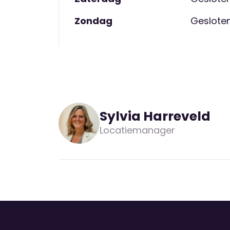
Zondag
Geslote
Sylvia Harreveld
Locatiemanager