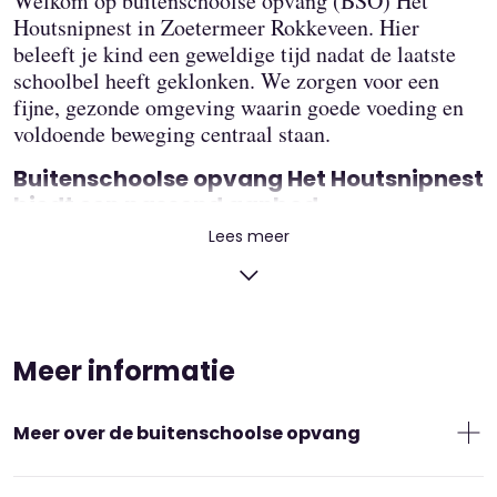
Welkom op buitenschoolse opvang (BSO) Het
Houtsnipnest in Zoetermeer Rokkeveen. Hier
beleeft je kind een geweldige tijd nadat de laatste
schoolbel heeft geklonken. We zorgen voor een
fijne, gezonde omgeving waarin goede voeding en
voldoende beweging centraal staan.
Buitenschoolse opvang Het Houtsnipnest
biedt een passend aanbod
Lees meer
We hebben bij BSO Het Houtsnipnest een
activiteitenaanbod dat past bij de leeftijd en wensen
van je kind. We vangen kinderen op van basisschool
De Waterlelie en De Floriant. Kinderen van 6 tot
8.5 jaar worden opgevangen in een eigen lokaal op
Meer informatie
het Houtsnipnest, dat onderdeel is van IKC de
Waterlelie. Na school wordt je kind opgehaald door
een vaste medewerker en lopen we samen naar de
Meer over de buitenschoolse opvang
BSO. In hetzelfde gebouw zitten ook het
kinderdagverblijf en een speeltaalhuis, waardoor de
Buitenschoolse opvang (BSO) is kinderopvang