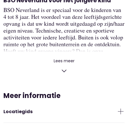
BSO Neverland voor het jongere kind
BSO Neverland is er speciaal voor de kinderen van
4 tot 8 jaar. Het voordeel van deze leeftijdsgerichte
opvang is dat uw kind wordt uitgedaagd op zijn/haar
eigen niveau. Technische, creatieve en sportieve
activiteiten voor iedere leeftijd. Buiten is ook volop
ruimte op het grote buitenterrein en de ontdektuin.
Heeft uw kind groene vingers? Dan is onze
moestuin iets voor hem of haar. Genoeg te beleven
Lees meer
voor uw kind.
Denkt uw kind ook mee?
BSO Neverland heeft een actieve kinderraad. Samen
met de pedagogisch medewerkers juf denken ze
Meer informatie
mee over ons maandelijks wisselende
activiteitenaanbod. Pizza bakken, knutselen,
Locatiegids
bouwen, spelen met de techniekdoos en nog veel
meer. Kinderen bedenken de leukste activiteiten.
Leuk als uw kind ook meedoet aan de jaarlijks