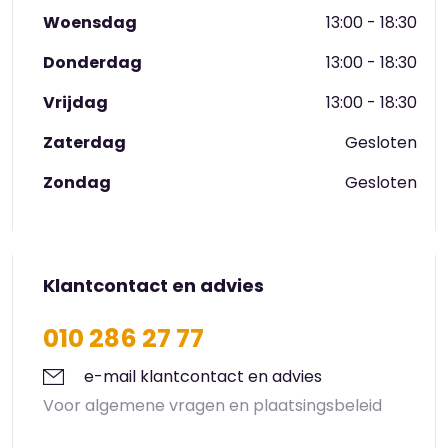
kleiner. Kinderen van de Fontein en de Balans
Woensdag
13:00 - 18:30
komen lopend met onze pedagogisch medewerkers
Donderdag
13:00 - 18:30
naar de locatie. Ook met deze scholen werken we
goed samen om gezamenlijk klaar te staan voor uw
Vrijdag
13:00 - 18:30
kind.
Zaterdag
Gesloten
Zondag
Gesloten
Klantcontact en advies
010 286 27 77
e-mail klantcontact en advies
Voor algemene vragen en plaatsingsbeleid