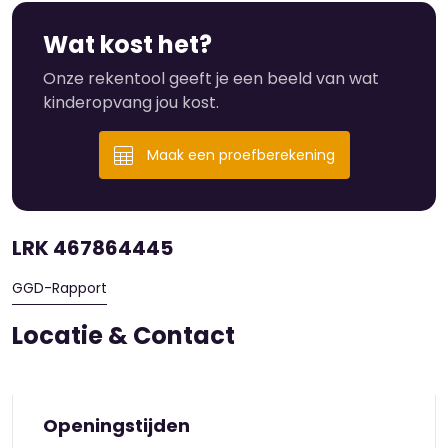
Wil je de sfeer eens komen proeven? Maak een
Wat kost het?
afspraak en kom langs, dan leidt de locatiemanager
jullie graag eens rond.
Onze rekentool geeft je een beeld van wat
kinderopvang jou kost.
Maak een proefberekening
LRK 467864445
GGD-Rapport
Locatie & Contact
Openingstijden