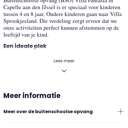
Buitenschoolse opvang (BSO) Villa Fantasia in
Capelle aan den IJssel is er speciaal voor kinderen
tussen 4 en 8 jaar. Oudere kinderen gaan naar Villa
Sprookjesland. Die verdeling zorgt ervoor dat we
onze activiteiten perfect kunnen afstemmen op de
leeftijd van je kind.
Een ideale plek
Wij genieten elke dag van ons gebouw. Onze mooie,
Lees meer
grote en lichte groepsruimte heeft veel ramen. Er
liggen heel veel verschillende speelmaterialen,
waardoor er altijd wel iets is waar je kind graag mee
aan de slag gaat. Dat doen ze helemaal zelfstandig.
Onze warme en betrokken pedagogisch
Meer informatie
medewerkers zijn er voor begeleiding als een kind
daarom vraagt.
Meer over de buitenschoolse opvang
En als het droog is, spelen we lekker op het grote
schoolplein. We maken hier echt van elke dag iets
Buitenschoolse opvang (BSO) is kinderopvang