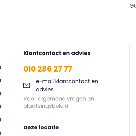
G
ale avondvierdaagse, de
jn, Voorleesdagen en
maken van de nabijgelegen speeltuin
k aan bij activiteiten die daar worden
Klantcontact en advies
k een afspraak en kom langs, dan
0
010 286 27 77
d.
0
e-mail klantcontact en
advies
0
Voor algemene vragen en
plaatsingsbeleid
0
0
Deze locatie
n