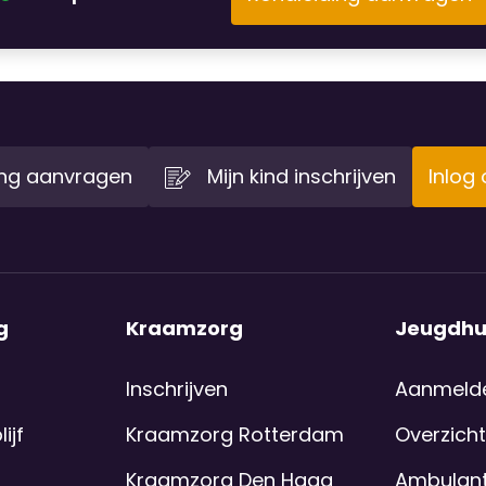
ing aanvragen
Mijn kind inschrijven
Inlog
g
Kraamzorg
Jeugdhu
Inschrijven
Aanmeld
ijf
Kraamzorg Rotterdam
Overzicht
Kraamzorg Den Haag
Ambulant