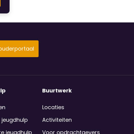
 ouderportaal
lp
Buurtwerk
en
Locaties
 jeugdhulp
Activiteiten
e jeugdhulp
Voor opdrachtgevers