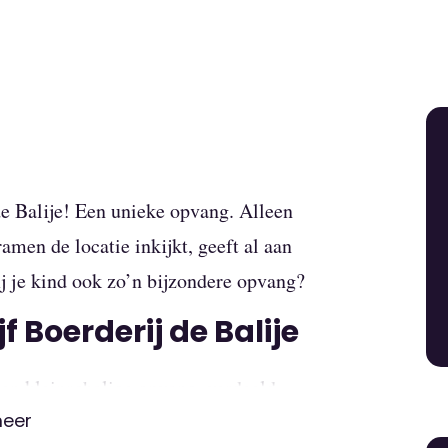
de Balije! Een unieke opvang. Alleen
ramen de locatie inkijkt, geeft al aan
ij je kind ook zo’n bijzondere opvang?
 Boerderij de Balije
een kleinschalige opvang, verdeeld
meer
krijgt er veel ruimte voor ontdekking