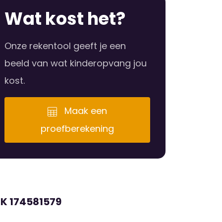
Wat kost het?
Onze rekentool geeft je een
beeld van wat kinderopvang jou
kost.
Maak een
proefberekening
RK 174581579