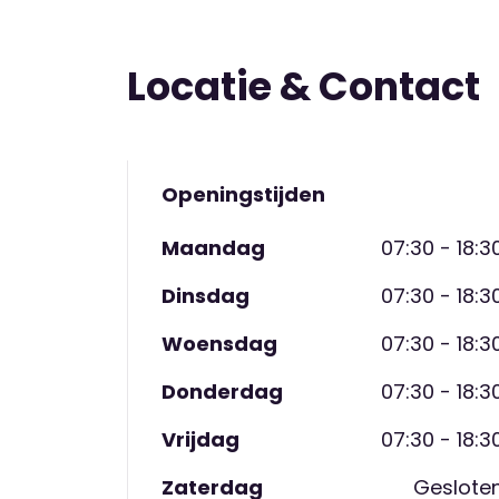
duurzaamheid, Kinderboekenweek, de lok
Lintwurmpie sponsorloop in Leidsche Ri
Locatie & Contact
Pannenkoekendag. En we mogen gebruik 
buiten openingstijden. En sluiten ook vaa
georganiseerd.
Openingstijden
Wil je de sfeer eens komen proeven? Maa
Maandag
07:30 - 18:3
leidt de locatiemanager je graag eens ron
Dinsdag
07:30 - 18:3
Woensdag
07:30 - 18:3
Donderdag
07:30 - 18:3
Vrijdag
07:30 - 18:3
Zaterdag
Geslote