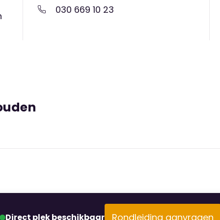
030 669 10 23
n
Wouden
Rondleiding aanvragen
Direct plek beschikbaar