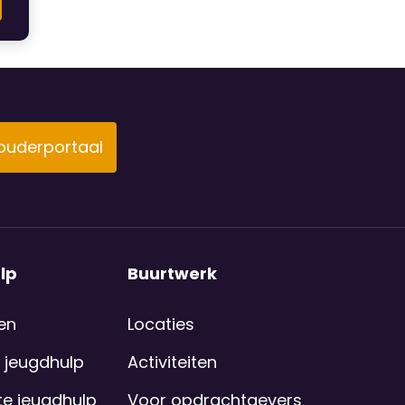
 ouderportaal
lp
Buurtwerk
en
Locaties
 jeugdhulp
Activiteiten
e jeugdhulp
Voor opdrachtgevers