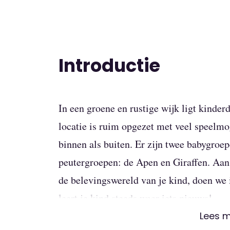
Introductie
In een groene en rustige wijk ligt kinder
locatie is ruim opgezet met veel speelmo
binnen als buiten. Er zijn twee babygroe
peutergroepen: de Apen en Giraffen. Aan
de belevingswereld van je kind, doen we 
leert je kind steeds weer iets nieuws!
Lees 
Verstoppen in de spe