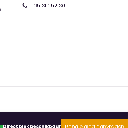
015 310 52 36
n fotograaf langs op ons
n
ortretfoto van jouw kind. Een fijne
e ieder jaar een vrolijk zomerfeest
isschool
de basisschool. We werken samen met
 onze eigen buitenschoolse opvang.
t naar school en de BSO erg
ls volgen je kind in het
erst met jou en sturen het, na jouw
euze. Om de peuters zo goed mogelijk
Rondleiding aanvragen
Direct plek beschikbaar