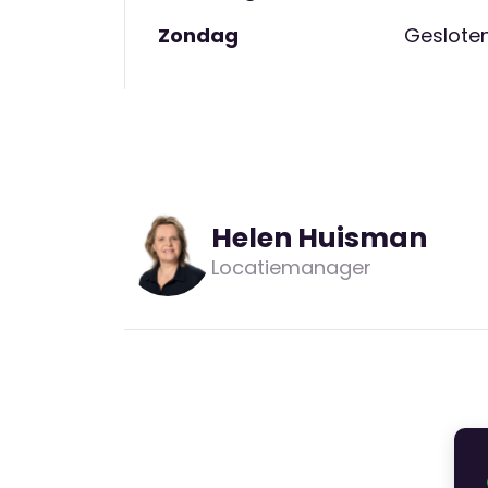
actief met ons mee. Ieder jaar komt er ee
Zondag
Geslote
kinderdagverblijf. Die maakt een mooie p
herinnering voor later. Ook organiseren w
voor alle ouders en kinderen.
Overstap naar de bas
Helen Huisman
Als je kind 4 jaar wordt, gaat het naar 
Locatiemanager
alle basisscholen in Nootdorp en hebben
We vinden een goede en warme overdrach
belangrijk. Onze pedagogisch professiona
kindvolgsysteem Kijk. We bespreken dit e
toestemming, naar de school van jouw k