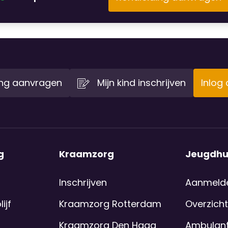
n we een peuterplus. Met extra
raks met vertrouwen in groep 1 te
gverblijf Het Kievitsnest? De
iding.
ing aanvragen
Mijn kind inschrijven
Inlog
g
Kraamzorg
Jeugdhu
Inschrijven
Aanmeld
ijf
Kraamzorg Rotterdam
Overzicht
Kraamzorg Den Haag
Ambulant