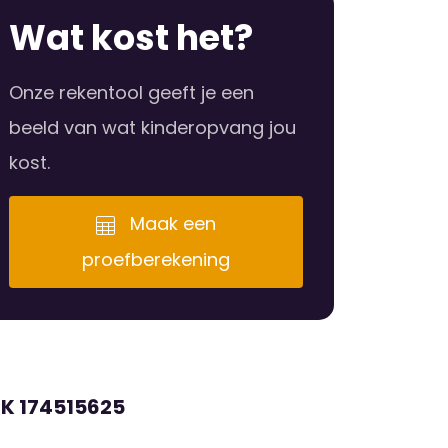
Wat kost het?
Onze rekentool geeft je een
beeld van wat kinderopvang jou
kost.
Maak een
proefberekening
RK 174515625