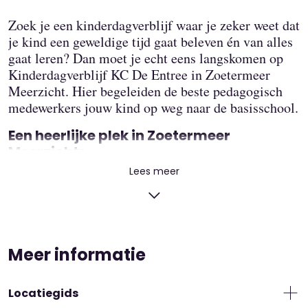
Zoek je een kinderdagverblijf waar je zeker weet dat
je kind een geweldige tijd gaat beleven én van alles
gaat leren? Dan moet je echt eens langskomen op
Kinderdagverblijf KC De Entree in Zoetermeer
Meerzicht. Hier begeleiden de beste pedagogisch
medewerkers jouw kind op weg naar de basisschool.
Een heerlijke plek in Zoetermeer
Meerzicht>
Lees meer
Kinderdagverblijf KC De Entree voldoet eigenlijk
aan al onze wensen. Het gebouw is mooi en door de
grote ramen is er in elke ruimte heel veel licht.
Kijken we door die ramen naar buiten, dan zien we
overal mooie groene bomen staan. De locatie is
Meer informatie
lekker centraal in de wijk Meerzicht, direct aan de
Meerzichtlaan. Er is genoeg ruimte om je fiets neer
te zetten, maar het is ook geen enkel probleem als
Locatiegids
je met de auto komt. Door de grote parkeerplaats is