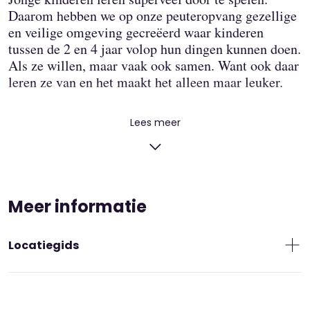
Daarom hebben we op onze peuteropvang gezellige
en veilige omgeving gecreëerd waar kinderen
tussen de 2 en 4 jaar volop hun dingen kunnen doen.
Als ze willen, maar vaak ook samen. Want ook daar
leren ze van en het maakt het alleen maar leuker.
Elke dag iets nieuws
Lees meer
We stimuleren de kinderen in alle
ontwikkelingsgebieden, waardoor we de stap van de
peuteropvang naar groep 1 op de basisschool zo
klein en makkelijk mogelijk maken. Onze ruimte is
ingericht met laag meubilair, zodat de kinderen
Meer informatie
zelfstandig kunnen spelen en overal zelf bij kunnen.
We hebben allerlei verschillende speelhoeken, zoals
Locatiegids
een huishoek, een leeshoek en een bouwhoek. Zo
kan je kind elke dag iets nieuws doen en leren we
telkens weer iets anders.
Zo werken wij