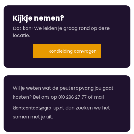
Voor- en Vroegschoolse Educatie
Over deze locatie
Wij bieden Voor- en Vroegschoolse Educatie aan en
Kijkje nemen?
zijn gevestigd in de Willibrordschool. Wij werken
dan ook intensief samen met de verschillende
Dat kan! We leiden je graag rond op deze
scholen in het centrum, waaronder de Jan Prins, ’t
locatie.
Landje, de Babylonschool, de Augustinusschool en
KC Het Oude Westen.
Rondleiding aanvragen
Wil je de sfeer eens komen proeven? Maak een
afspraak en kom langs, dan leidt de locatiemanager
je graag eens rond.
Wil je weten wat de peuteropvang jou gaat
kosten? Bel ons op
of mail
010 286 27 77
, dan zoeken we het
klantcontact@gro-up.nl
samen met je uit.