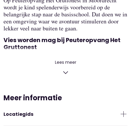
Op Peuteropvang Het Gruttonest in Moordrecht
wordt je kind spelenderwijs voorbereid op de
belangrijke stap naar de basisschool. Dat doen we in
een omgeving waar we avontuur stimuleren door
lekker veel naar buiten te gaan.
Vies worden mag bij Peuteropvang Het
Gruttonest
Bij Peuteropvang Het Gruttonest mogen de
Lees meer
kinderen vies worden. Lekker met hun handen in de
grond wroeten, in plassen stampen, hutten bouwen
of groenten verzorgen in de moestuin. Of we gaan
lekker wandelen over het ‘blotevoetenpad’. Wist je
dat kinderen die veel in de natuur zijn ook gezonder
Meer informatie
gaan eten? Dat past volledig bij ons idee van een
groene kinderopvang.
Locatiegids
We hebben een mooie, groene tuin waar we lekker
kunnen ravotten in de zandbak. Of we doen lekker