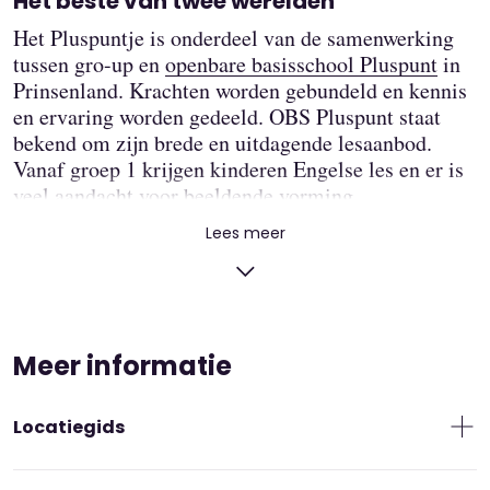
Het beste van twee werelden
Het Pluspuntje is onderdeel van de samenwerking
tussen gro-up en
openbare basisschool Pluspunt
in
Prinsenland. Krachten worden gebundeld en kennis
en ervaring worden gedeeld. OBS Pluspunt staat
bekend om zijn brede en uitdagende lesaanbod.
Vanaf groep 1 krijgen kinderen Engelse les en er is
veel aandacht voor beeldende vorming,
bewegingsonderwijs en wetenschap & technologie.
Lees meer
Dit sluit aan bij de onderdelen ‘onderzoeken ’ en
‘levensecht’ uit de pedagogische visie van gro-up.
Veel speelruimte in de school
Het lokaal van peuteropvang Het Pluspuntje is
Meer informatie
gevestigd in het gedeelte van het pand waar ook de
kleuterklassen zijn. De peuters komen binnen door
Locatiegids
de kleuteringang vlak nadat de school begonnen is.
We hebben volop speelruimte! Want we maken
gebruik van het kleuterspeelplein en de inpandige