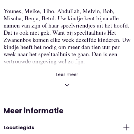
Younes, Meike, Tibo, Abdullah, Melvin, Bob,
Mischa, Benja, Betul. Uw kindje kent bijna alle
namen van zijn of haar speelvriendjes uit het hoofd.
Dat is ook niet gek. Want bij speeltaalhuis Het
Zwanenbos komen elke week dezelfde kinderen. Uw
kindje heeft het nodig om meer dan tien uur per
week naar het speeltaalhuis te gaan. Dan is een
vertrouwde omgeving wel zo fijn.
Uw kind leert bij speeltaalhuis Het
Lees meer
Zwanenbos beter praten, tellen en spelen
We leren uw kind beter praten door spelletjes met
woorden te doen. We lezen voor en zingen liedjes of
oefenen versjes en rijmpjes. De ene keer gaat het
Meer informatie
over letters en woorden en de volgende keer over
cijfers. Het enige wat elke maand hetzelfde is, is het
werken volgens een thema. Bij speeltaalhuis Het
Locatiegids
Zwanenbos werkt een pedagogisch medewerker en