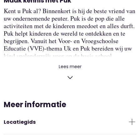
Maak kennis met Puk
Kent u Puk al? Binnenkort is hij de beste vriend van
uw ondernemende peuter. Puk is de pop die alle
activiteiten met de kinderen meedoet en alles durft.
Puk helpt kinderen de wereld te ontdekken en te
begrijpen. Vanuit het Voor- en Vroegschoolse
Educatie (VVE)-thema Uk en Puk bereiden wij uw
kind spelenderwijs voor op de basis school.
Thema’s als ‘Welkom Puk’, ‘Ziek zijn’ en ‘Ik en
Lees meer
mijn familie’ sluiten aan bij de belevingswereld van
uw peuter. De Nederlandse taal is hierbij erg
belangrijk. Maar ook het leren van vormen, kleuren,
cijfers en letters. Spelen en leren gaan hand in hand
bij peuteropvang Neverland. Ook aan u vragen we
Meer informatie
om thuis aandacht te besteden aan het thema. Dit
kan door middel van het voorlezen van een boekje,
Locatiegids
het benoemen van woorden, het doen van een
knutselactiviteit of misschien weet u zelf iets leuks
bij het thema.