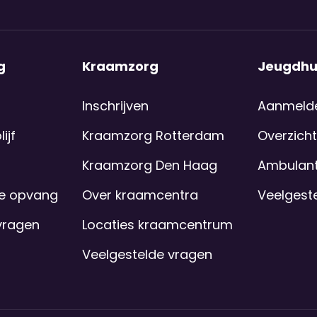
g
Kraamzorg
Jeugdhu
Inschrijven
Aanmeld
ijf
Kraamzorg Rotterdam
Overzicht
Kraamzorg Den Haag
Ambulant
se opvang
Over kraamcentra
Veelgest
vragen
Locaties kraamcentrum
Veelgestelde vragen