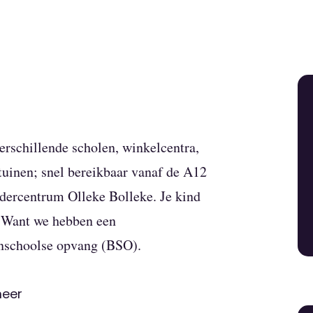
erschillende scholen, winkelcentra,
ltuinen; snel bereikbaar vanaf de A12
dercentrum Olleke Bolleke. Je kind
n. Want we hebben een
enschoolse opvang (BSO).
Bolleke
meer