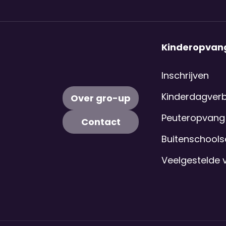
Kinderopvan
Inschrijven
Kinderdagverbl
Over gro-up
Peuteropvang
Contact
Buitenschool
Veelgestelde 