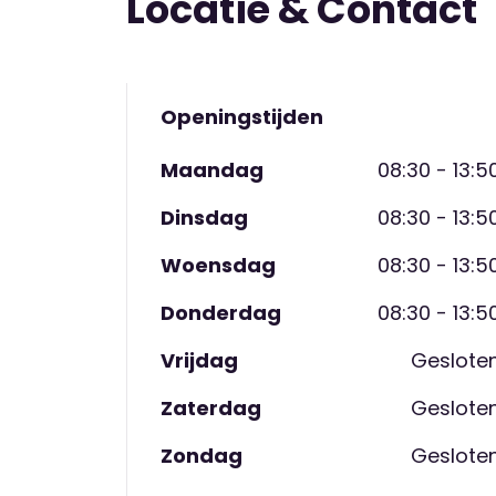
Locatie & Contact
Wil je de sfeer eens komen proeven? Maa
leidt de locatiemanager je graag eens ron
Openingstijden
Maandag
08:30 - 13:5
Dinsdag
08:30 - 13:5
Woensdag
08:30 - 13:5
Donderdag
08:30 - 13:5
Vrijdag
Geslote
Zaterdag
Geslote
Zondag
Geslote