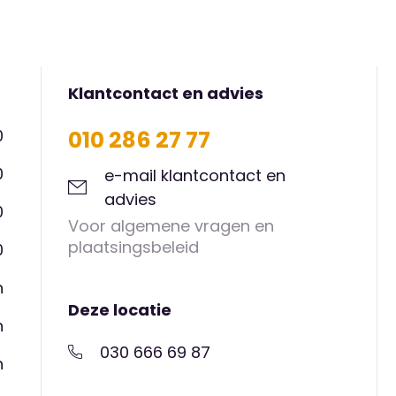
k een afspraak en kom langs, dan
d.
Klantcontact en advies
0
010 286 27 77
0
e-mail klantcontact en
advies
0
Voor algemene vragen en
plaatsingsbeleid
0
n
Deze locatie
n
030 666 69 87
n