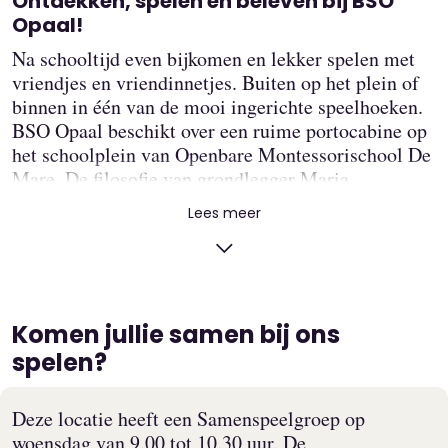
Ontdekken, spelen en beleven bij BSO
Opaal!
Na schooltijd even bijkomen en lekker spelen met
vriendjes en vriendinnetjes. Buiten op het plein of
binnen in één van de mooi ingerichte speelhoeken.
BSO Opaal beschikt over een ruime portocabine op
het schoolplein van Openbare Montessorischool De
Mare. De filosofie van grondlegger Maria
Montessori, wordt ook gedeeld op de BSO. De
Lees meer
bekende uitspraak “Leer mij het zelf te doen” is dan
ook de rode draad bij BSO Opaal. Er is een grote
diversiteit aan speelmaterialen beschikbaar. Voor
ieder wat wils. Bij BSO Opaal is altijd wat te
beleven!
Komen jullie samen bij ons
spelen?
BSO Opaal heeft het!
Op maandag, dinsdag, donderdag en vrijdag is er
Deze locatie heeft een Samenspeelgroep op
ook voorschoolse opvang van 7:30 tot 8:30.
woensdag van 9.00 tot 10.30 uur. De
Kinderen die naar BSO Opaal komen kunnen