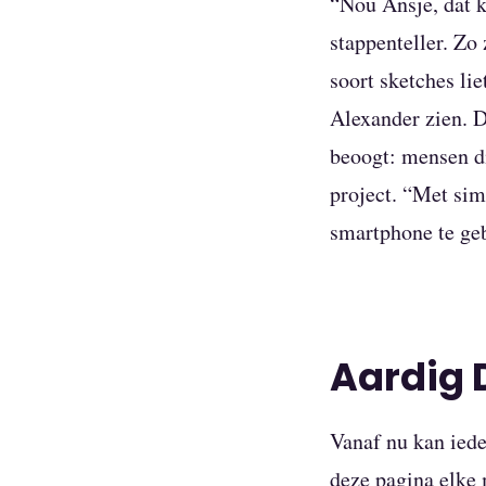
“Nou Ansje, dat k
stappenteller. Zo 
soort sketches li
Alexander zien. 
beoogt: mensen di
project. “Met si
smartphone te geb
Aardig 
Vanaf nu kan iede
deze pagina
elke 