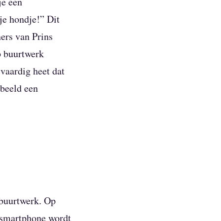
je een
 je hondje!” Dit
ers van Prins
p buurtwerk
vaardig heet dat
beeld een
 buurtwerk. Op
 smartphone wordt