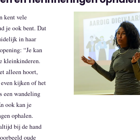
n kent vele
d je ook bent. Dat
idelijk in haar
 opening: “Je kan
e kleinkinderen.
et alleen hoort,
 even kijken of het
ens een wandeling
En ook kan je
ingen ophalen.
altijd bij de hand
voorbeeld oude