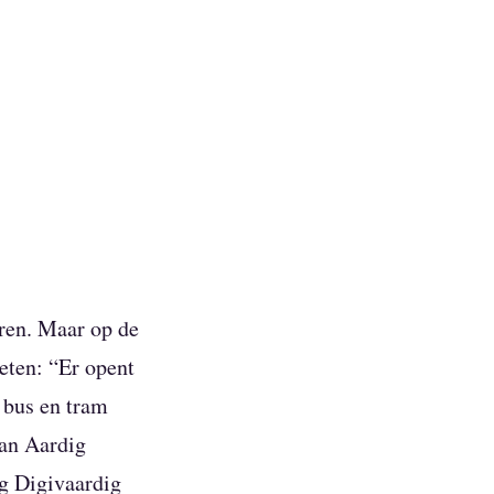
eren. Maar op de
eten: “Er opent
 bus en tram
an Aardig
ig Digivaardig