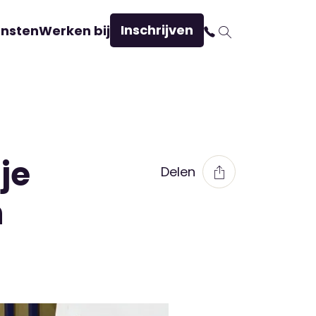
Inschrijven
ensten
Werken bij
je
Delen
n