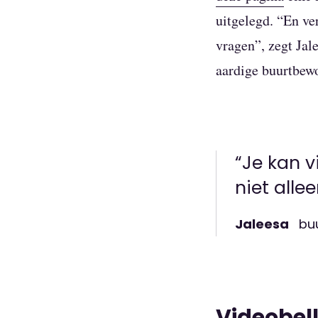
uitgelegd. “En v
vragen”, zegt Jal
aardige buurtbewo
“Je kan v
niet alle
Jaleesa
bu
Videobel