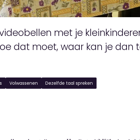
lt videobellen met je kleinkinder
oe dat moet, waar kan je dan t
s
Volwassenen
Dezelfde taal spreken