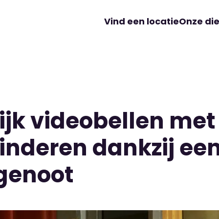
Vind een locatie
Onze di
ijk videobellen met 
inderen dankzij ee
genoot