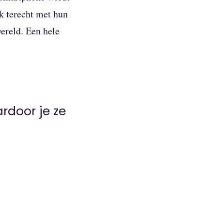
k terecht met hun
wereld. Een hele
rdoor je ze
n