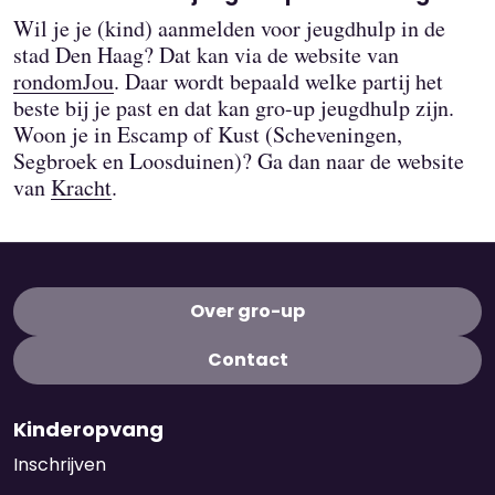
Wil je je (kind) aanmelden voor jeugdhulp in de
Montfoort
stad Den Haag? Dat kan via de website van
Oude Water
rondomJou
. Daar wordt bepaald welke partij het
beste bij je past en dat kan gro-up jeugdhulp zijn.
Pijnacker-Nootdorp
Woon je in Escamp of Kust (Scheveningen,
Segbroek en Loosduinen)? Ga dan naar de website
Rijswijk
van
Kracht
.
Ronde Venen
Rotterdam
Over gro-up
Schiedam
Contact
Vlaardingen
Waddinxveen
Kinderopvang
Inschrijven
Wassenaar