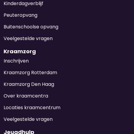
Kinderdagverblijf
Westland
Peuteropvang
Woerden
Buitenschoolse opvang
Zoetermeer
Veelgestelde vragen
Zuidplas
Kraamzorg
Inschrijven
Kraamzorg Rotterdam
Kraamzorg Den Haag
Over kraamcentra
Locaties kraamcentrum
Veelgestelde vragen
Jeugdhulp