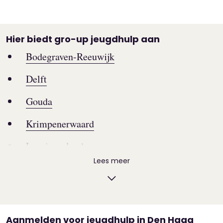
Hier biedt gro-up jeugdhulp aan
Bodegraven-Reeuwijk
Delft
Gouda
Krimpenerwaard
Lansingerland
Lees meer
Leidschendam-Voorburg
Maassluis
Midden-Delfland
Aanmelden voor jeugdhulp in Den Haag