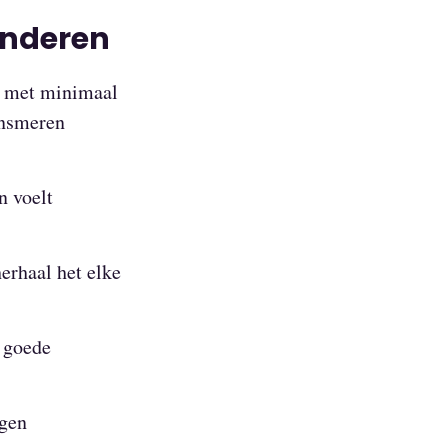
inderen
n met minimaal
insmeren
n voelt
erhaal het elke
r goede
igen