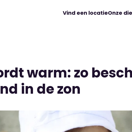
Vind een locatie
Onze di
ordt warm: zo besc
kind in de zon