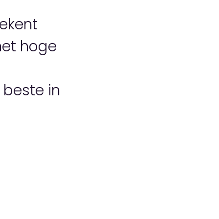
tekent
met hoge
 beste in