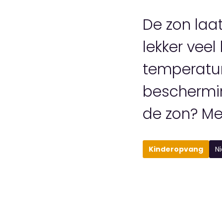
De zon laat
lekker vee
temperatu
beschermin
de zon? Met
Kinderopvang
N