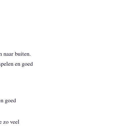
 naar buiten.
spelen en goed
en goed
e zo veel