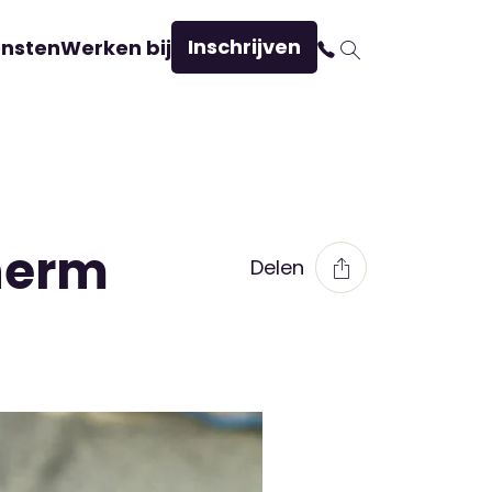
Inschrijven
ensten
Werken bij
herm
Delen