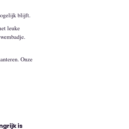
elijk blijft.
et leuke
 zwembadje.
hanteren. Onze
grijk is