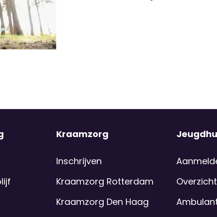
g
Kraamzorg
Jeugdhu
Inschrijven
Aanmeld
ijf
Kraamzorg Rotterdam
Overzicht
Kraamzorg Den Haag
Ambulant