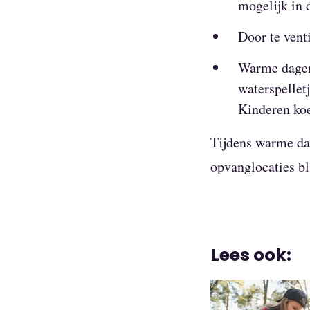
mogelijk in 
Door te vent
Warme dagen 
waterspellet
Kinderen koe
Tijdens warme dag
opvanglocaties bl
Lees ook: