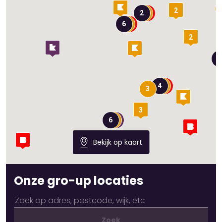
2
2
6
2
5
4
3
3
6
Bekijk op kaart
Onze gro-up locaties
Zoek