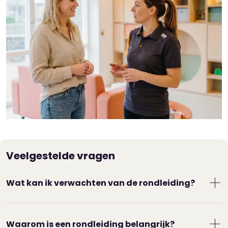
Veelgestelde vragen
Wat kan ik verwachten van de rondleiding?
De locatiemanager leidt je rond. Je krijgt de
groepen te zien waar je kind gaat spelen. Ook
Waarom is een rondleiding belangrijk?