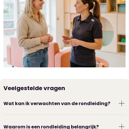
Veelgestelde vragen
Wat kan ik verwachten van de rondleiding?
De locatiemanager leidt je rond. Je krijgt de
groepen te zien waar je kind gaat spelen. Ook
Waarom is een rondleiding belangrijk?