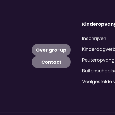
Kinderopvan
Inschrijven
Kinderdagverbl
Over gro-up
Peuteropvang
Contact
Buitenschool
Veelgestelde 