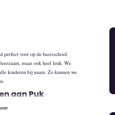
 perfect voor op de basisschool.
el leerzaam, maar ook heel leuk. We
alle kinderen bij naam. Zo kunnen we
en.
len aan Puk
meer
 is een lieve knuffel en de beste