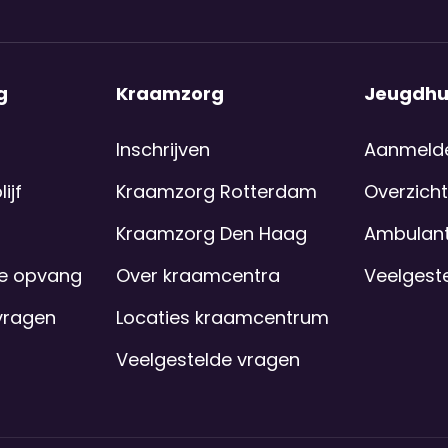
g
Kraamzorg
Jeugdhu
Inschrijven
Aanmeld
ijf
Kraamzorg Rotterdam
Overzicht
Kraamzorg Den Haag
Ambulant
se opvang
Over kraamcentra
Veelgest
vragen
Locaties kraamcentrum
Veelgestelde vragen