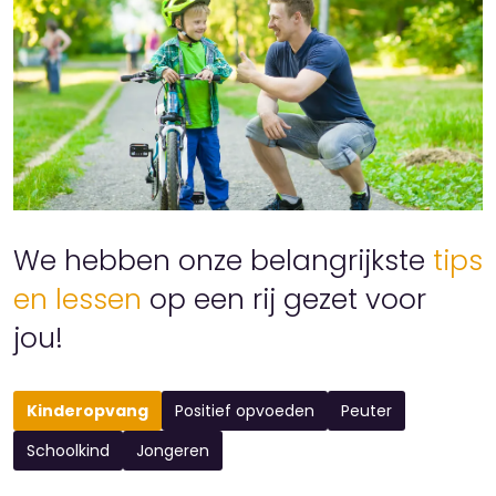
We hebben onze belangrijkste
tips
en lessen
op een rij gezet voor
jou!
Kinderopvang
Positief opvoeden
Peuter
Schoolkind
Jongeren