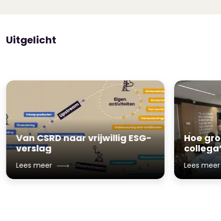
Uitgelicht
Van CSRD naar vrijwillig ESG-
Hoe gro
verslag
collega
Lees meer
Lees meer