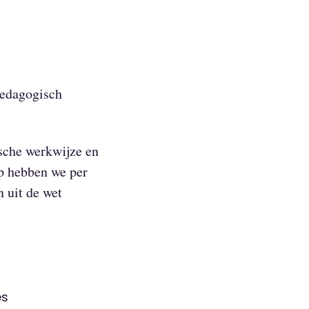
pedagogisch
ische werkwijze en
op hebben we per
 uit de wet
es