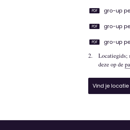
gro-up ped
gro-up pe
gro-up pe
Locatiegids; 
deze op de
pa
Vind je locatie