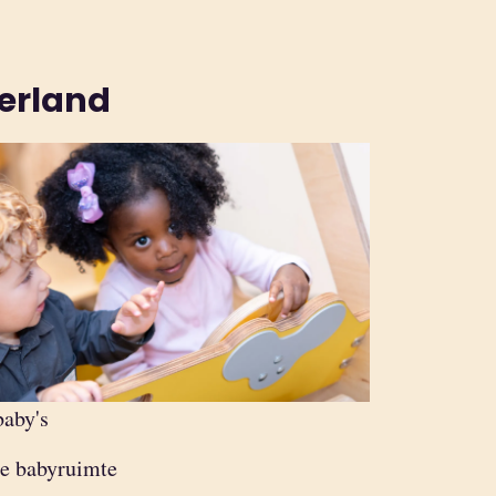
derland
baby's
te babyruimte