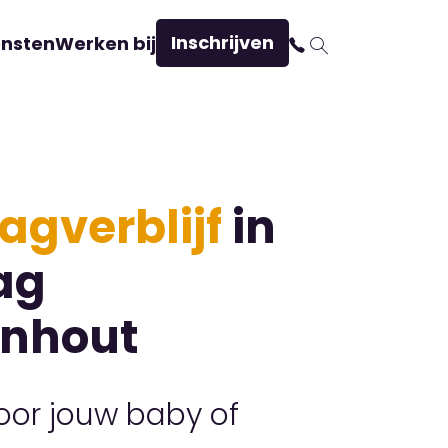
Inschrijven
ensten
Werken bij
agverblijf
in
ag
enhout
voor jouw baby of