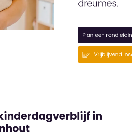
dreumes.
Plan een rondleidi
Vrijblijvend ins
kinderdagverblijf in
nhout