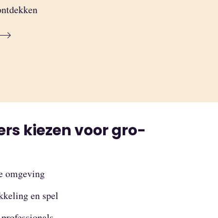
ontdekken
s kiezen voor gro-
de omgeving
keling en spel
professionals