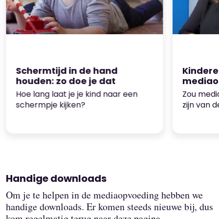
Schermtijd in de hand
Kindere
houden: zo doe je dat
mediaop
dat
Hoe lang laat je je kind naar een
Zou medi
schermpje kijken?
zijn van 
gezin?
Handige downloads
Om je te helpen in de mediaopvoeding hebben we
handige downloads. Er komen steeds nieuwe bij, dus
kom regelmatig terug naar deze pagina.