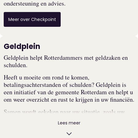
ondersteuning en advies.
Meer over Checkpoint
Geldplein
Geldplein helpt Rotterdammers met geldzaken en
schulden.
Heeft u moeite om rond te komen,
betalingsachterstanden of schulden? Geldplein is
een initiatief van de gemeente Rotterdam en helpt u
om weer overzicht en rust te krijgen in uw financiën.
Samen wordt gekeken naar uw situatie, zoals uw
inkomen, gezin en vaste lasten. Op basis daarvan
Lees meer
wordt berekend wat u per maand kunt aflossen,
terwijl u genoeg overhoudt om van te leven.