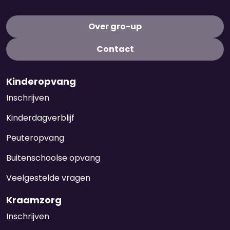
u
b
Over gro-up
G
f
Contact
Kinderopvang
Inschrijven
Kinderdagverblijf
Peuteropvang
Buitenschoolse opvang
Veelgestelde vragen
Kraamzorg
Inschrijven