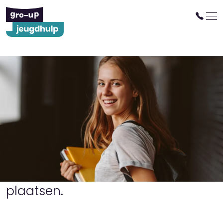
gro-up jeugdhulp in regio
Rotterdam (Rijnmond)
In de regio Rotterdam, ook wel
bekend als Rijnmond, biedt gro-
up jeugdhulp aan. Niet alleen in
Rotterdam, maar ook in andere
plaatsen.