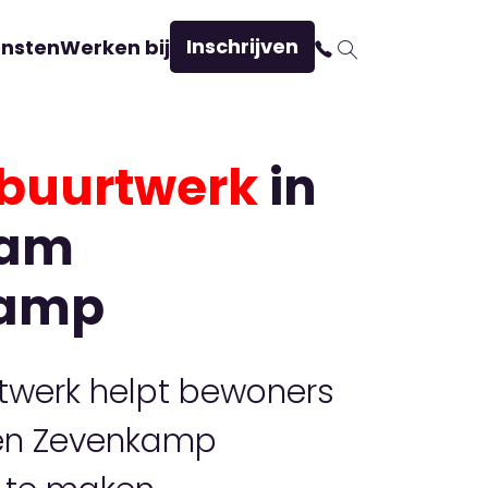
Inschrijven
ensten
Werken bij
buurtwerk
in
dam
kamp
twerk helpt bewoners
 en Zevenkamp