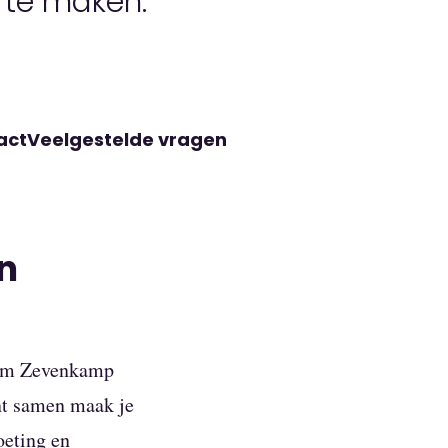
 te maken.
act
Veelgestelde vragen
en
rdam Zevenkamp
nt samen maak je
oeting en