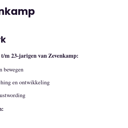
enkamp
rk
 t/m 23-jarigen van Zevenkamp:
en bewegen
ching en ontwikkeling
wustwording
n: