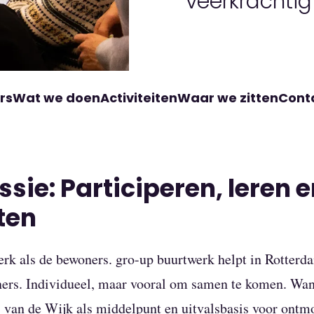
veerkrachtig
rs
Wat we doen
Activiteiten
Waar we zitten
Cont
sie: Participeren, leren 
ten
terk als de bewoners. gro-up buurtwerk helpt in Rotte
ers. Individueel, maar vooral om samen te komen. Wa
 van de Wijk als middelpunt en uitvalsbasis voor ontm