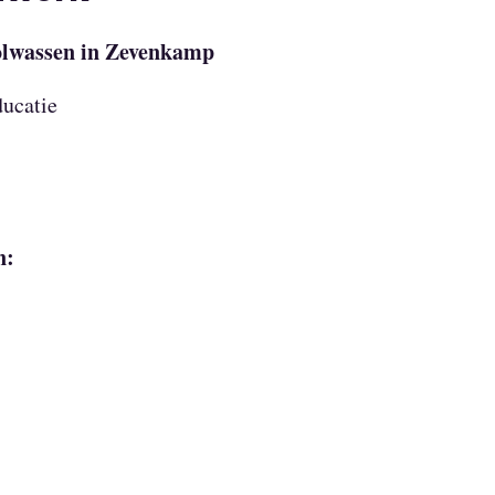
olwassen in Zevenkamp
ducatie
n: