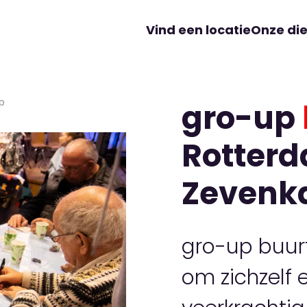
Vind een locatie
Onze di
p
gro-up
Rotter
Zeven
gro-up buur
om zichzelf