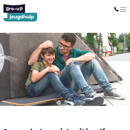
Jeugdhulp die er meteen
voor je is
Op de manier die bij jou past.
Aanmelden