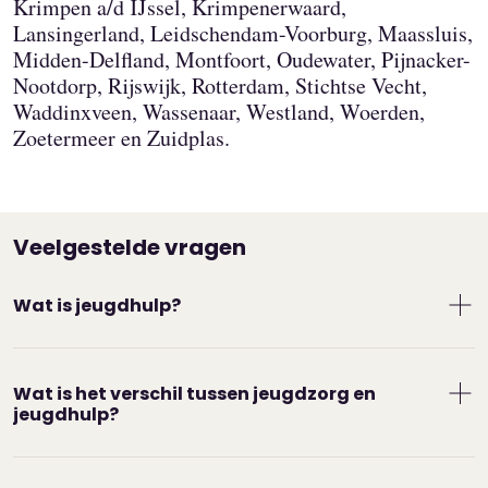
Krimpen a/d IJssel, Krimpenerwaard,
Lansingerland, Leidschendam-Voorburg, Maassluis,
Midden-Delfland, Montfoort, Oudewater, Pijnacker-
Nootdorp, Rijswijk, Rotterdam, Stichtse Vecht,
Waddinxveen, Wassenaar, Westland, Woerden,
Zoetermeer en Zuidplas.
Veelgestelde vragen
Wat is jeugdhulp?
En wat is het verschil tussen jeugdhulp en
jeugdzorg? Jeugdzorg is een overkoepelende
Wat is het verschil tussen jeugdzorg en
term voor allerlei soorten hulp aan kinderen en
jeugdhulp?
jongeren. Waaronder jeugdhulp. Jeugdhulp helpt
bij psychische hulpvragen. Bijvoorbeeld bij
Jeugdhulp
is op vrijwillige basis, terwijl